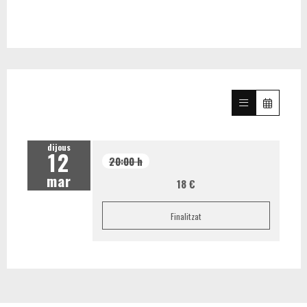
dijous
12
20:00 h
mar
18 €
Finalitzat