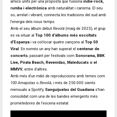
amics units per una proposta que fusiona
indie-rock,
rumba i electrònica
amb naturalitat i carisma. El seu
so, arrelat i vibrant, connecta les tradicions del sud amb
l’energia dels nous temps.
Amb el seu àlbum debut
Revolá
(maig de 2025), el grup
es va situar al
Top 100 d’àlbums més escoltats
d’Espanya
i va col·locar quatre cançons al
Top 50
Viral
. En només un any han superat el
centenar de
concerts
, passant per festivals com
Sonorama, BBK
Live, Pirata Beach, Revenidas, Maleducats o el
MMVV
, entre d’altres.
Amb més d’un milió de reproduccions amb temes com
100 Amapolas
o
Revolá
, i més de 250.000 oients
mensuals a Spotify,
Sanguijuelas del Guadiana
s’han
consolidat com una de les bandes emergents més
prometedores de l’escena estatal.