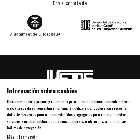
Con el soporte de:
Información sobre cookies
© LETS
Utilizamos cookies propias y de terceros para el correcto funcionamiento del sitio
web, y si nos da su consentimiento, también utilizaremos cookies para recopilar
Sitemap
|
Aviso Legal
|
Uso de Cookies
|
Contactar
datos de sus visitas para obtener estadísticas agregadas para mejorar nuestros
servicios y mostrar publicidad relacionada con sus preferencias a partir de sus
Link a instagram
Link a facebook
Link a spotify
hábitos de navegación.
Más información